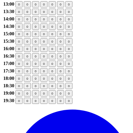
13:00
○
○
○
○
○
○
○
13:30
○
○
○
○
○
○
○
14:00
○
○
○
○
○
○
○
14:30
○
○
○
○
○
○
○
15:00
○
○
○
○
○
○
○
15:30
○
○
○
○
○
○
○
16:00
○
○
○
○
○
○
○
16:30
○
○
○
○
○
○
○
17:00
○
○
○
○
○
○
○
17:30
○
○
○
○
○
○
○
18:00
○
○
○
○
○
○
○
18:30
○
○
○
○
○
○
○
19:00
○
○
○
○
○
○
○
19:30
○
○
○
○
○
○
○