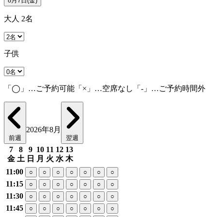
8月7日(金)
大人 2名
子供
「◯」…ご予約可能「×」…空席なし「-」…ご予約時間外
2026年8月
前週
翌週
7
8
9
10
11
12
13
金
土
日
月
火
水
木
11:00
○
○
○
○
○
○
○
11:15
○
○
○
○
○
○
○
11:30
○
○
○
○
○
○
○
11:45
○
○
○
○
○
○
○