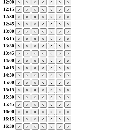
12:00
○
○
○
○
○
○
○
12:15
○
○
○
○
○
○
○
12:30
○
○
○
○
○
○
○
12:45
○
○
○
○
○
○
○
13:00
○
○
○
○
○
○
○
13:15
○
○
○
○
○
○
○
13:30
○
○
○
○
○
○
○
13:45
○
○
○
○
○
○
○
14:00
○
○
○
○
○
○
○
14:15
○
○
○
○
○
○
○
14:30
○
○
○
○
○
○
○
15:00
○
○
○
○
○
○
○
15:15
○
○
○
○
○
○
○
15:30
○
○
○
○
○
○
○
15:45
○
○
○
○
○
○
○
16:00
○
○
○
○
○
○
○
16:15
○
○
○
○
○
○
○
16:30
○
○
○
○
○
○
○