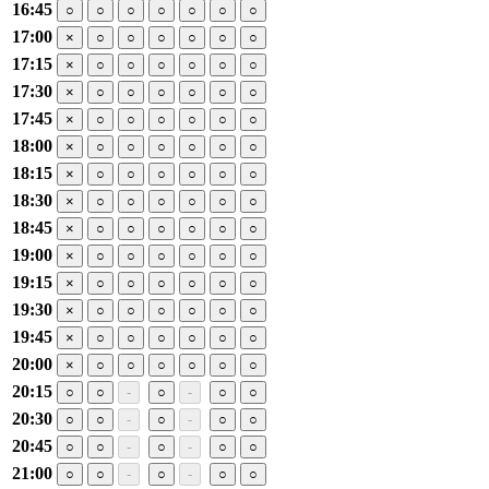
16:45
○
○
○
○
○
○
○
17:00
×
○
○
○
○
○
○
17:15
×
○
○
○
○
○
○
17:30
×
○
○
○
○
○
○
17:45
×
○
○
○
○
○
○
18:00
×
○
○
○
○
○
○
18:15
×
○
○
○
○
○
○
18:30
×
○
○
○
○
○
○
18:45
×
○
○
○
○
○
○
19:00
×
○
○
○
○
○
○
19:15
×
○
○
○
○
○
○
19:30
×
○
○
○
○
○
○
19:45
×
○
○
○
○
○
○
20:00
×
○
○
○
○
○
○
20:15
○
○
-
○
-
○
○
20:30
○
○
-
○
-
○
○
20:45
○
○
-
○
-
○
○
21:00
○
○
-
○
-
○
○