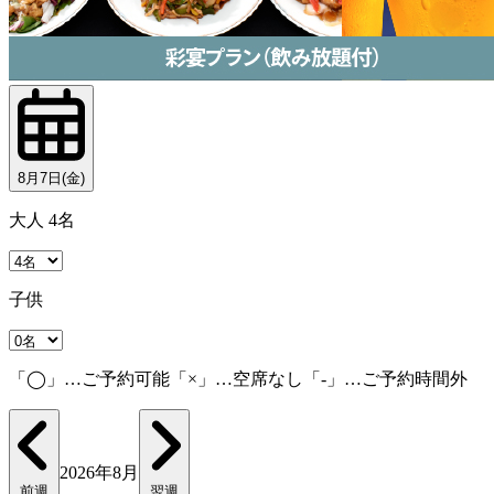
8月7日(金)
大人 4名
子供
「◯」…ご予約可能「×」…空席なし「-」…ご予約時間外
2026年8月
前週
翌週