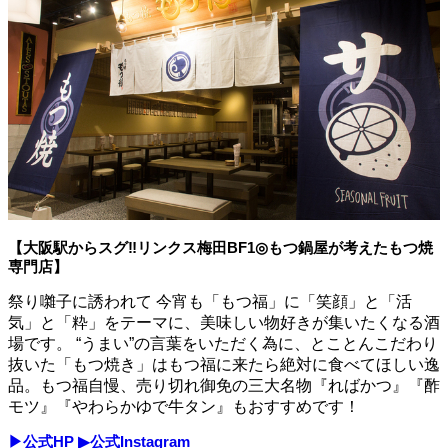
【大阪駅からスグ‼リンクス梅田BF1◎もつ鍋屋が考えたもつ焼
専門店】
祭り囃子に誘われて 今宵も「もつ福」に「笑顔」と「活
気」と「粋」をテーマに、美味しい物好きが集いたくなる酒
場です。 “うまい”の言葉をいただく為に、とことんこだわり
抜いた「もつ焼き」はもつ福に来たら絶対に食べてほしい逸
品。もつ福自慢、売り切れ御免の三大名物『ればかつ』『酢
モツ』『やわらかゆで牛タン』もおすすめです！
▶公式HP
▶公式Instagram