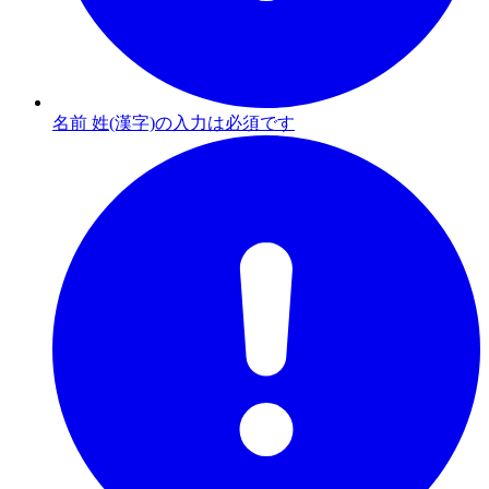
名前 姓(漢字)の入力は必須です