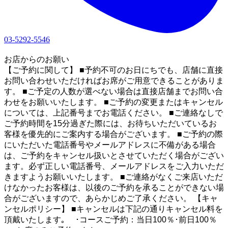
03-5292-5546
1
お店からのお願い
【ご予約に関して】 ■予約不可のお日にちでも、店舗に直接
お問い合わせいただければお席がご用意できることがありま
す。 ■ご予定の人数が選べない場合は直接店舗までお問い合
わせをお願いいたします。 ■ご予約の変更またはキャンセル
については、上記番号までお電話ください。 ■ご連絡なしで
ご予約時間を15分過ぎた際には、お待ちいただいているお
客様を優先的にご案内する場合がございます。 ■ご予約の際
にいただいた電話番号やメールアドレスに不備がある場合
は、ご予約をキャンセル扱いとさせていただく場合がござい
ます。必ず正しい電話番号、メールアドレスをご入力いただ
きますようお願いいたします。 ■ご連絡がなくご来店いただ
けなかったお客様は、以後のご予約を承ることができない場
合がございますので、あらかじめご了承ください。 【キャ
ンセルポリシー】 ■キャンセルは下記の通りキャンセル料を
頂戴いたします｡ ･コースご予約：当日100％･前日100％