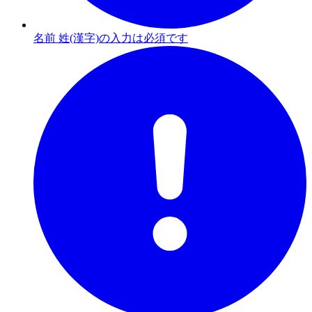
名前 姓(漢字)の入力は必須です