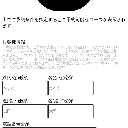
上でご予約条件を指定するとご予約可能なコースが表示され
ます
4
お客様情報
・席のみ予約の方、ご予約の人数がそろわない場合はお一人につき３０００
円のキャンセル料を頂戴いたします。 ・こちらではお席タイプの指定は出
来ません。 （コメントに入れても不可です。） ・コースのご予約は前日ま
でとなります。 （当日の場合は電話にてご確認ください） ・お席のご利
用は2時間制とさせて頂きます。 ・ご予約状況によりカウンター席やバール
席 でのご案内になる場合がございます。
姓(かな)
必須
名(かな)
必須
姓(漢字)
必須
名(漢字)
必須
電話番号
必須