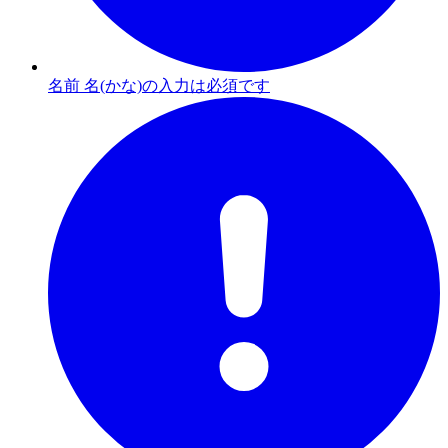
名前 名(かな)の入力は必須です