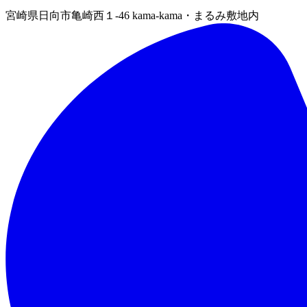
宮崎県日向市亀崎西１-46 kama-kama・まるみ敷地内