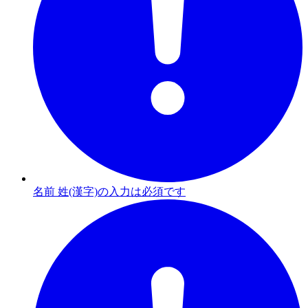
名前 姓(漢字)の入力は必須です