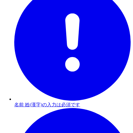
名前 姓(漢字)の入力は必須です