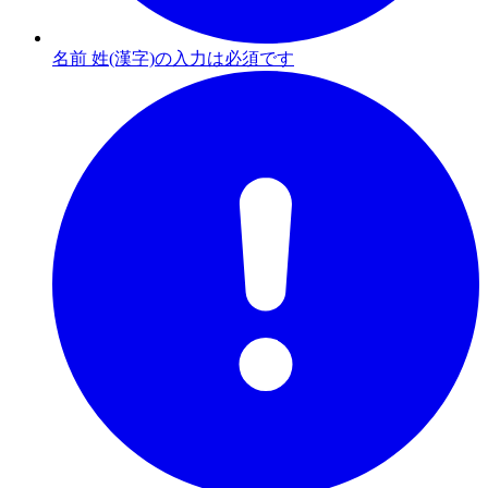
名前 姓(漢字)の入力は必須です