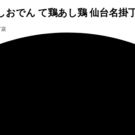
しおでん て鶏あし鶏 仙台名掛
丁店