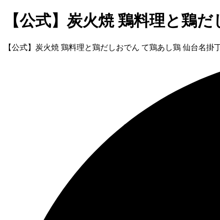
【公式】炭火焼 鶏料理と鶏だ
【公式】炭火焼 鶏料理と鶏だしおでん て鶏あし鶏 仙台名掛