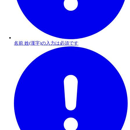
名前 姓(漢字)の入力は必須です