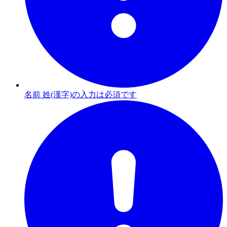
名前 姓(漢字)の入力は必須です