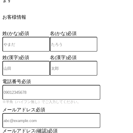
ます
4
お客様情報
姓(かな)
必須
名(かな)
必須
姓(漢字)
必須
名(漢字)
必須
電話番号
必須
※半角（ハイフン無し）でご入力してください。
メールアドレス
必須
メールアドレス(確認)
必須