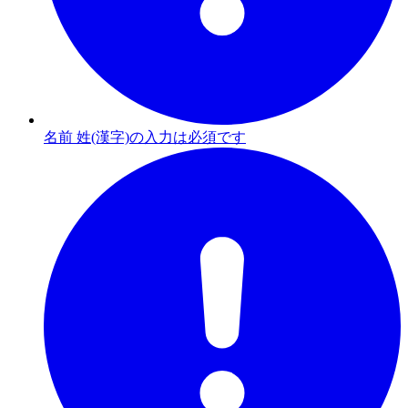
名前 姓(漢字)の入力は必須です