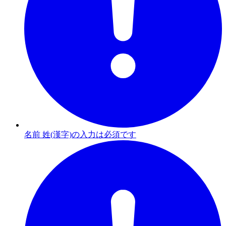
名前 姓(漢字)の入力は必須です