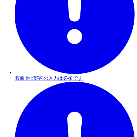
名前 姓(漢字)の入力は必須です