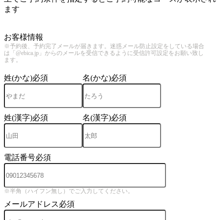
ます
4
お客様情報
※予約後、予約完了メールが届きます。迷惑メール防止設定をしている場合
は「@ebica.jp」からのメールを受信できるように受信許可設定をお願い致し
ます。
姓(かな)
必須
名(かな)
必須
姓(漢字)
必須
名(漢字)
必須
電話番号
必須
※半角（ハイフン無し）でご入力してください。
メールアドレス
必須