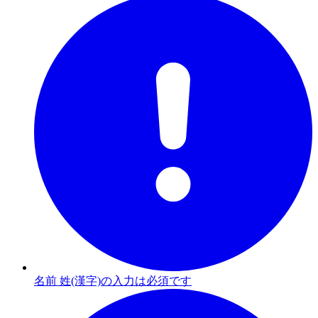
名前 姓(漢字)の入力は必須です