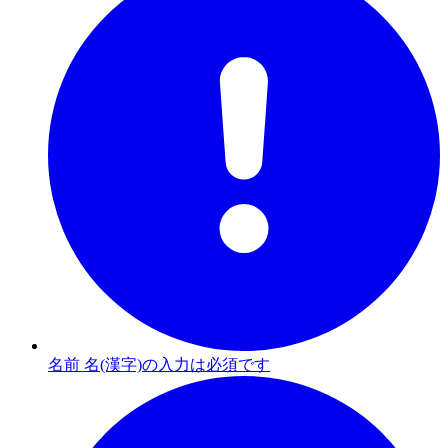
名前 名(漢字)の入力は必須です