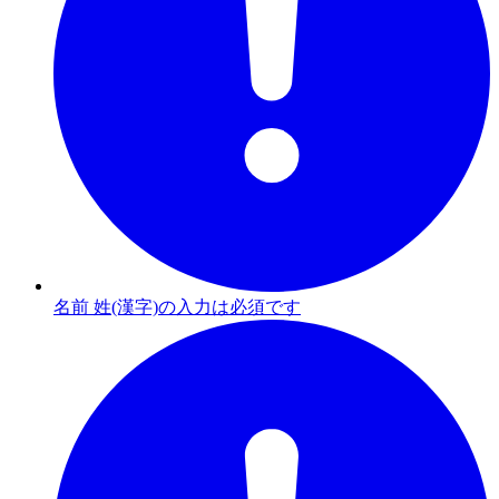
名前 姓(漢字)の入力は必須です