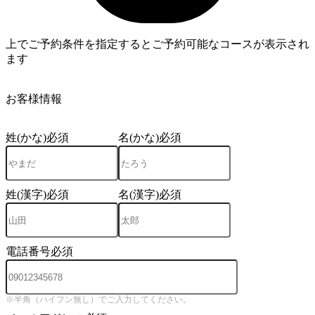
上でご予約条件を指定するとご予約可能なコースが表示され
ます
4
お客様情報
姓(かな)
必須
名(かな)
必須
姓(漢字)
必須
名(漢字)
必須
電話番号
必須
※半角（ハイフン無し）でご入力してください。