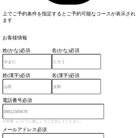
上でご予約条件を指定するとご予約可能なコースが表示され
ます
4
お客様情報
姓(かな)
必須
名(かな)
必須
姓(漢字)
必須
名(漢字)
必須
電話番号
必須
※半角（ハイフン無し）でご入力してください。
メールアドレス
必須