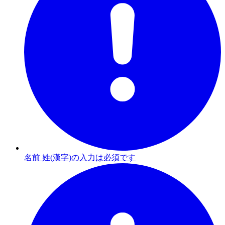
名前 姓(漢字)の入力は必須です