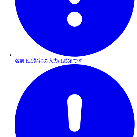
名前 姓(漢字)の入力は必須です