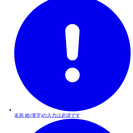
名前 姓(漢字)の入力は必須です