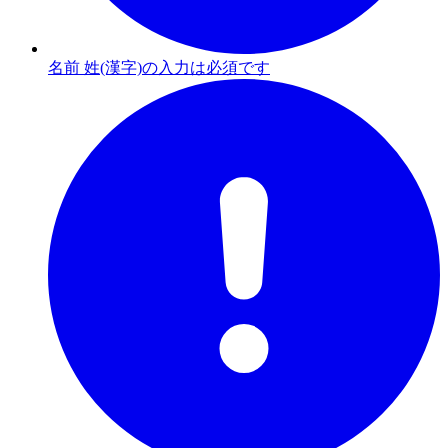
名前 姓(漢字)の入力は必須です