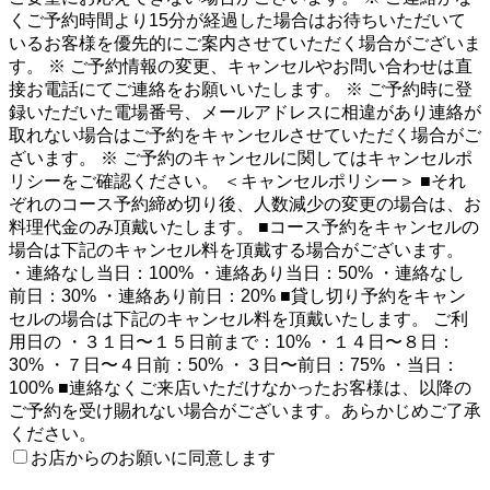
くご予約時間より15分が経過した場合はお待ちいただいて
いるお客様を優先的にご案内させていただく場合がございま
す。 ※ ご予約情報の変更、キャンセルやお問い合わせは直
接お電話にてご連絡をお願いいたします。 ※ ご予約時に登
録いただいた電場番号、メールアドレスに相違があり連絡が
取れない場合はご予約をキャンセルさせていただく場合がご
ざいます。 ※ ご予約のキャンセルに関してはキャンセルポ
リシーをご確認ください。 ＜キャンセルポリシー＞ ■それ
ぞれのコース予約締め切り後、人数減少の変更の場合は、お
料理代金のみ頂戴いたします。 ■コース予約をキャンセルの
場合は下記のキャンセル料を頂戴する場合がございます。
・連絡なし当日：100% ・連絡あり当日：50% ・連絡なし
前日：30% ・連絡あり前日：20% ■貸し切り予約をキャン
セルの場合は下記のキャンセル料を頂戴いたします。 ご利
用日の ・３１日〜１５日前まで：10% ・１４日〜８日：
30% ・７日〜４日前：50% ・３日〜前日：75% ・当日：
100% ■連絡なくご来店いただけなかったお客様は、以降の
ご予約を受け賜れない場合がございます。あらかじめご了承
ください。
お店からのお願いに同意します
2