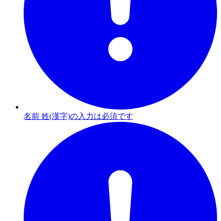
名前 姓(漢字)の入力は必須です