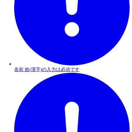
名前 姓(漢字)の入力は必須です