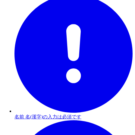
名前 名(漢字)の入力は必須です