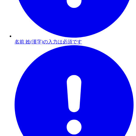
名前 姓(漢字)の入力は必須です