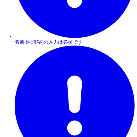
名前 姓(漢字)の入力は必須です