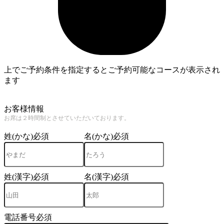
上でご予約条件を指定するとご予約可能なコースが表示され
ます
4
お客様情報
お席は２時間制とさせていただいております。
姓(かな)
必須
名(かな)
必須
姓(漢字)
必須
名(漢字)
必須
電話番号
必須