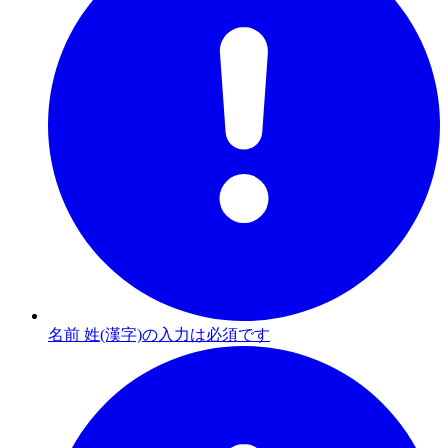
名前 姓(漢字)の入力は必須です