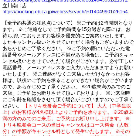
立川南口店
https://booking.ebica.jp/webrsv/search/e014049901/26154
【全予約共通の注意点について】 ※ご予約は2時間制となり
ます。 ※ご連絡なしでご予約時間を15分過ぎた際には、お
待ち頂いておりますお客様を優先的にご案内いたします。
またキャンセル扱いとさせていただく場合もございますので
あらかじめご了承ください。 ※ご予約の際にいただいた電
話番号やメールアドレスに不備がある場合は、ご予約をキャ
ンセル扱いとさせていただく場合がございます。必ず正しい
電話番号、メールアドレスをご入力いただきますようお願い
いたします。 ※ご連絡がなくご来店いただけなかったお客
様は、以後のご予約を承ることができない場合がございます
ので、あらかじめご了承ください。 ※20歳未満のみでのご
来店、ご予約はお断りさせて頂いております。 ※ご来店時
にご年齢を確認をさせて頂く場合がございますのでご了承く
ださい。
【トリキ晩餐会ご予約について】 大人（中学生以
上）のお客様が4名様以上よりご予約を承ります。 ※20歳未
満の方のみでのご来店、ご予約はお断り申し上げます。 ※
トリキ晩餐会コースの当日キャンセルはコース料金（人数
分）の半額がキャンセル料として発生いたします。 ※その