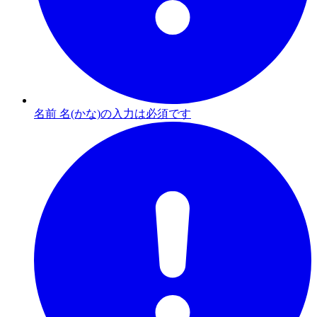
名前 名(かな)の入力は必須です