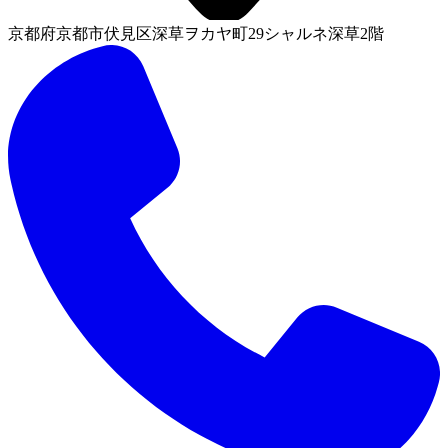
京都府京都市伏見区深草ヲカヤ町29シャルネ深草2階