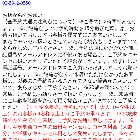
03-5342-9550
1
お店からのお願い
【全予約共通の注意点について】 ※ご予約は2時間制となり
ます。 ※ご連絡なしでご予約時間を15分過ぎた際には、お
待ち頂いておりますお客様を優先的にご案内いたします。
またキャンセル扱いとさせていただく場合もございますので
あらかじめご了承ください。 ※ご予約の際にいただいた電
話番号やメールアドレスに不備がある場合は、ご予約をキャ
ンセル扱いとさせていただく場合がございます。必ず正しい
電話番号、メールアドレスをご入力いただきますようお願い
いたします。 ※ご連絡がなくご来店いただけなかったお客
様は、以後のご予約を承ることができない場合がございます
ので、あらかじめご了承ください。 ※20歳未満のみでのご
来店、ご予約はお断りさせて頂いております。 ※ご来店時
にご年齢を確認をさせて頂く場合がございますのでご了承く
ださい。
【トリキ晩餐会ご予約について】 大人（中学生以
上）のお客様が4名様以上よりご予約を承ります。 ※20歳未
満の方のみでのご来店、ご予約はお断り申し上げます。 ※
トリキ晩餐会コースの当日キャンセルはコース料金（人数
分）の半額がキャンセル料として発生いたします。 ※その
他の詳細ルールは当社ホームページをご確認頂きますよう、