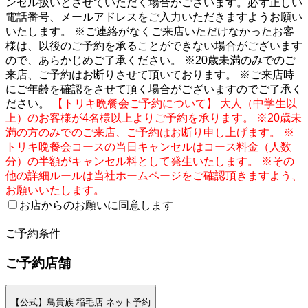
ンセル扱いとさせていただく場合がございます。必ず正しい
電話番号、メールアドレスをご入力いただきますようお願い
いたします。 ※ご連絡がなくご来店いただけなかったお客
様は、以後のご予約を承ることができない場合がございます
ので、あらかじめご了承ください。 ※20歳未満のみでのご
来店、ご予約はお断りさせて頂いております。 ※ご来店時
にご年齢を確認をさせて頂く場合がございますのでご了承く
ださい。
【トリキ晩餐会ご予約について】 大人（中学生以
上）のお客様が4名様以上よりご予約を承ります。 ※20歳未
満の方のみでのご来店、ご予約はお断り申し上げます。 ※
トリキ晩餐会コースの当日キャンセルはコース料金（人数
分）の半額がキャンセル料として発生いたします。 ※その
他の詳細ルールは当社ホームページをご確認頂きますよう、
お願いいたします。
お店からのお願いに同意します
2
ご予約条件
ご予約店舗
【公式】鳥貴族 稲毛店 ネット予約