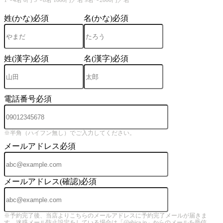
1〜4名 0円 5〜8名 1000円／名 9名〜2000円／名
姓(かな)
必須
名(かな)
必須
姓(漢字)
必須
名(漢字)
必須
電話番号
必須
※半角（ハイフン無し）でご入力してください。
メールアドレス
必須
メールアドレス(確認)
必須
※予約完了後、当店よりこちらのメールアドレスに予約完了メールが届きま
す。迷惑メール防止設定をしている場合は「@ebica.jp」からのメールを受信