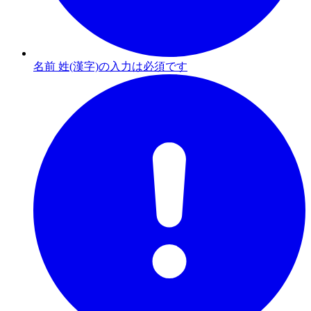
名前 姓(漢字)の入力は必須です