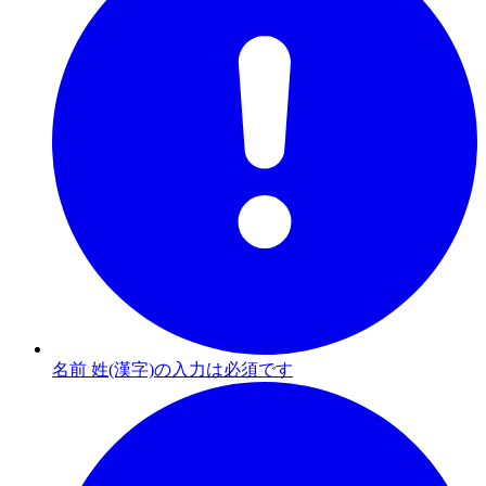
名前 姓(漢字)の入力は必須です