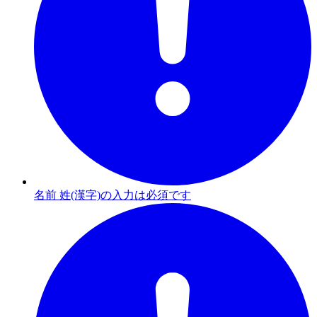
名前 姓(漢字)の入力は必須です