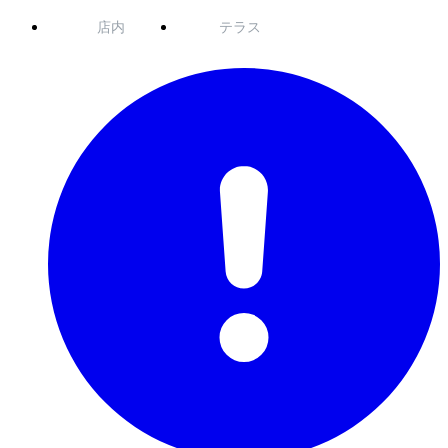
店内
テラス