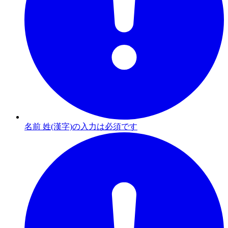
名前 姓(漢字)の入力は必須です