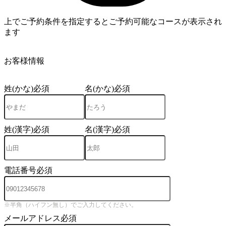
上でご予約条件を指定するとご予約可能なコースが表示され
ます
4
お客様情報
姓(かな)
必須
名(かな)
必須
姓(漢字)
必須
名(漢字)
必須
電話番号
必須
※半角（ハイフン無し）でご入力してください。
メールアドレス
必須