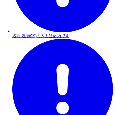
名前 姓(漢字)の入力は必須です