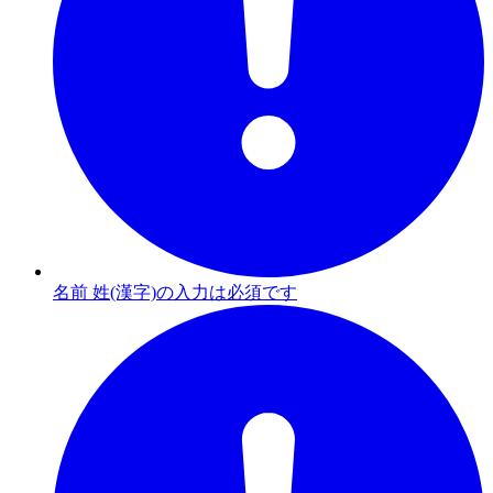
名前 姓(漢字)の入力は必須です