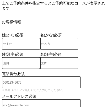
上でご予約条件を指定するとご予約可能なコースが表示され
ます
4
お客様情報
姓(かな)
必須
名(かな)
必須
姓(漢字)
必須
名(漢字)
必須
電話番号
必須
※半角（ハイフン無し）でご入力してください。
メールアドレス
必須