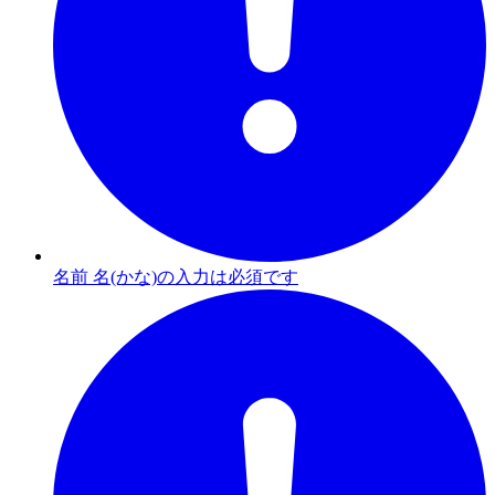
名前 名(かな)の入力は必須です