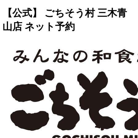
【公式】 ごちそう村 三木青
山店 ネット予約