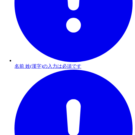
名前 姓(漢字)の入力は必須です