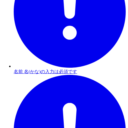
名前 名(かな)の入力は必須です