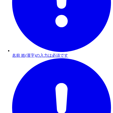
名前 姓(漢字)の入力は必須です