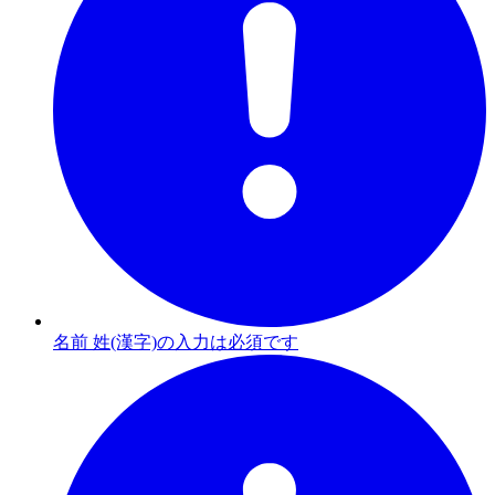
名前 姓(漢字)の入力は必須です