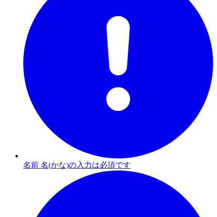
名前 名(かな)の入力は必須です