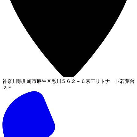
神奈川県川崎市麻生区黒川５６２－６京王リトナード若葉台
２Ｆ