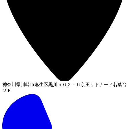
神奈川県川崎市麻生区黒川５６２－６京王リトナード若葉台
２Ｆ