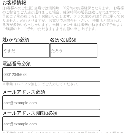
お客様情報
[お客様へのご注意] 当店では混雑時、90分制のお席確保となります。 お客様
のご都合でご入店が遅れました場合、確保時間の延長は致しかねますので、
予めご了承の程よろしくお願いいたします。テラス席のWEB予約は承ってお
りません。恐れ入りますが、お電話でお問合せ下さい。 樽町店と間違われ
る方が多数いらっしゃいます。当日キャンセルは出来かねますので予めよく
ご確認の上、ご予約いただきますようお願い申し上げます。
姓(かな)
必須
名(かな)
必須
電話番号
必須
※半角（ハイフン無し）でご入力してください。
メールアドレス
必須
メールアドレス(確認)
必須