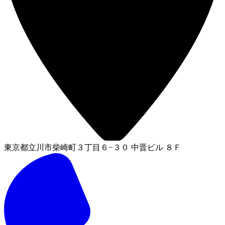
東京都立川市柴崎町３丁目６−３０ 中晋ビル ８Ｆ