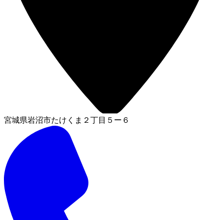
宮城県岩沼市たけくま２丁目５ー６