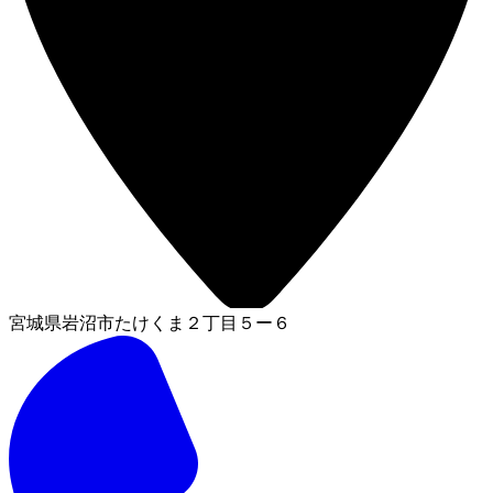
宮城県岩沼市たけくま２丁目５ー６