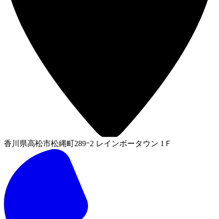
香川県高松市松縄町289ｰ2 レインボータウン 1Ｆ