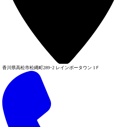
香川県高松市松縄町289ｰ2 レインボータウン 1Ｆ