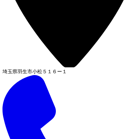
埼玉県羽生市小松５１６ー１