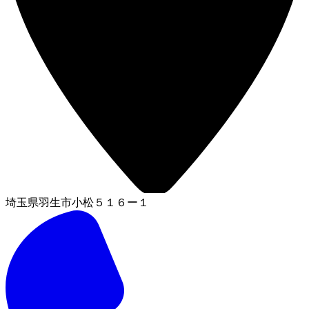
埼玉県羽生市小松５１６ー１