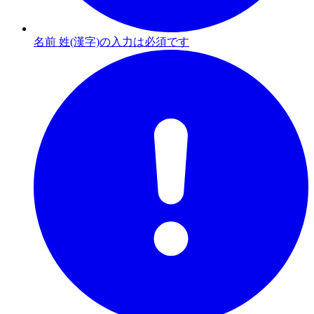
名前 姓(漢字)の入力は必須です